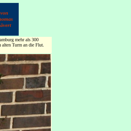
von
homas
ävert
 Hamburg mehr als 300
alten Turm an die Flut.